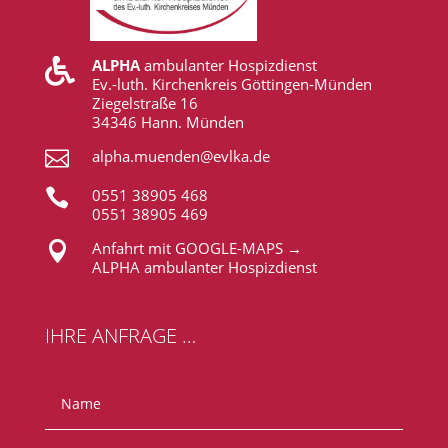
ALPHA
ambulanter Hospizdienst

Ev.-luth. Kirchenkreis Göttingen-Münden
Ziegelstraße 16
34346 Hann. Münden

alpha.muenden@evlka.de

0551 38905 468
0551 38905 469

Anfahrt mit GOOGLE-MAPS →
ALPHA ambulanter Hospizdienst
IHRE ANFRAGE …