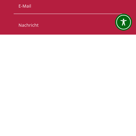
SENDEN
AUCH SIE KÖNNEN HELFEN
Unterstützen Sie uns mit Ihrer Spende.
Für die Wertschätzung unserer Arbeit danken wir
und beraten Sie gerne.
Wir freuen uns sehr über die vielen Menschen, die
das umfangreiche Angebot ermöglichen.